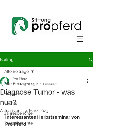
Beitrag
Alle Beiträge
Pro Pferd
Alle Beiträge
24. Okt. 2022
3 Min. Lesezeit
Diagnose Tumor - was
Projekte
nun?
Events
Aktualisiert:
19. März 2023
Jahresberichte
Interessantes Herbstseminar von 
Presseberichte
Pro Pferd