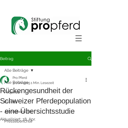
Beitrag
Alle Beiträge
Pro Pferd
Alle Beiträge
3. Juni 2015
1 Min. Lesezeit
Rückengesundheit der
Projekte
Schweizer Pferdepopulation
Events
- eine Übersichtsstudie
Jahresberichte
Aktualisiert:
18. Apr.
Presseberichte