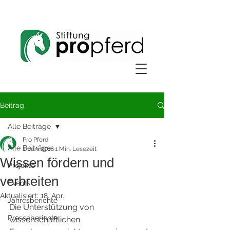
Beitrag
Alle Beiträge
Pro Pferd
Alle Beiträge
1. Juni 2018
1 Min. Lesezeit
Wissen fördern und
Projekte
verbreiten
Events
Aktualisiert:
18. Apr.
Jahresberichte
Die Unterstützung von 
Presseberichte
wissenschaftlichen 