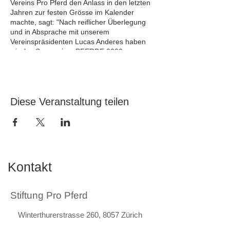
Vereins Pro Pferd den Anlass in den letzten
Jahren zur festen Grösse im Kalender
machte, sagt: "Nach reiflicher Überlegung
und in Absprache mit unserem
Vereinspräsidenten Lucas Anderes haben
wir das Symposium PFERDE 2020
abgesagt. Wir sind uns sicher, dass sich
viele unserer Teilnehmer in erster Priorität
der Arbeit widmen werden, sobald die
Corona-Krise überwunden ist, um sich vom
Erwerbsausfall und allfälliger Kurzarbeit
Diese Veranstaltung teilen
finanziell erholen zu können. Zudem
werden diverse Veranstaltungen in den
Herbst verschoben, was in der Agenda
zusätzlich zu Engpässen führt." Ob die
Veranstaltung zum Thema
PferdeGASTROnomie im nächsten Frühjahr
Kontakt
nachgeholt wird oder dann als Symposium
PFERDE 2021 zum angestammten
November-Termin stattfindet, wird sich
Stiftung Pro Pferd
weisen.
Winterthurerstrasse 260, 8057 Zürich