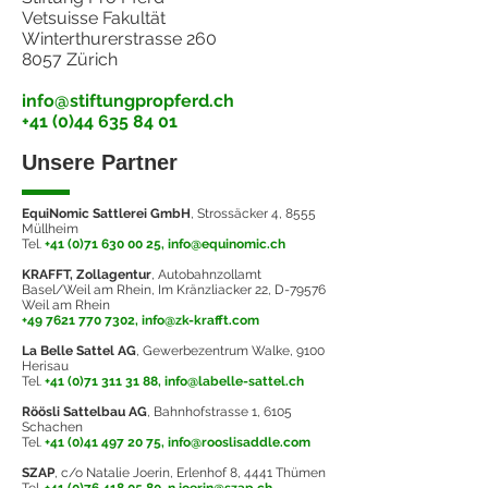
Vetsuisse Fakultät
Winterthurerstrasse 260
8057 Zürich
info@stiftungpropferd.ch
+41 (0)44 635 84 01
Unsere Partner
EquiNomic Sattlerei GmbH
, Strossäcker 4, 8555
Müllheim
Tel.
+41 (0)71 630 00 25,
info@equinomic.ch
KRAFFT, Zollagentur
, Autobahnzollamt
Basel/Weil am Rhein, Im Kränzliacker 22, D-79576
Weil am Rhein
+49 7621 770 7302,
info@zk-krafft.com
La Belle Sattel AG
, Gewerbezentrum Walke, 9100
Herisau
Tel.
+41 (0)71 311 31 88,
info@labelle-sattel.ch
Röösli Sattelbau AG
, Bahnhofstrasse 1, 6105
Schachen
Tel.
+41 (0)41 497 20 75,
info@rooslisaddle.com
SZAP
, c/o Natalie Joerin, Erlenhof 8, 4441 Thümen