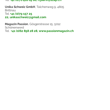
T
el.
+41 (0)76 418 05 80,
n.joerin@szap.ch
Unika Schweiz GmbH
, Talchenweg 9, 4805
Brittnau
T
el.
+41 (0)79 157 25
22,
unikaschweiz@gmail.com
Magazin Passion
, Gösgerstrasse 15, 5012
Schönenwerd
Tel.
+41 (0)62 858 28 28
,
www.passionmagazin.ch
Kontakt