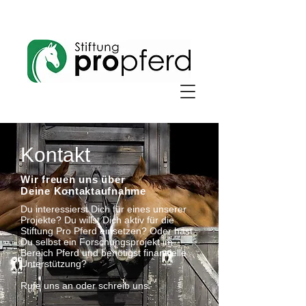
Kontakt
Wir freuen uns über
Deine Kontaktaufnahme
Du interessierst Dich für eines unserer
Projekte? Du willst Dich aktiv für die
Stiftung Pro Pferd einsetzen? Oder hast
Du selbst ein Forschungsprojekt im
Bereich Pferd und benötigst finanzielle
Unterstützung?
Rufe uns an oder schreib uns.