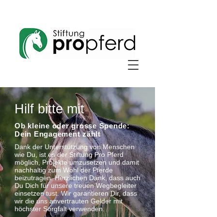
Hilf bitte mit
Ob kleine oder grosse Spende:
Dein Engagement zählt
Dank der Unterstützung von Menschen
wie Du, ist es der Stiftung Pro Pferd
möglich, Projekte umzusetzen und damit
nachhaltig zum Wohl der Pferde
beizutragen. Herzlichen Dank, dass auch
Du Dich für unsere treuen Wegbegleiter
einsetzen tust. Wir garantieren Dir, dass
wir die uns anvertrauten Gelder mit
höchster Sorgfalt verwenden.