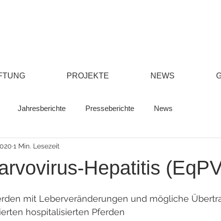
FTUNG
PROJEKTE
NEWS
Jahresberichte
Presseberichte
News
2020
1 Min. Lesezeit
arvovirus-Hepatitis (EqP
rden mit Leberveränderungen und mögliche Übert
zierten hospitalisierten Pferden