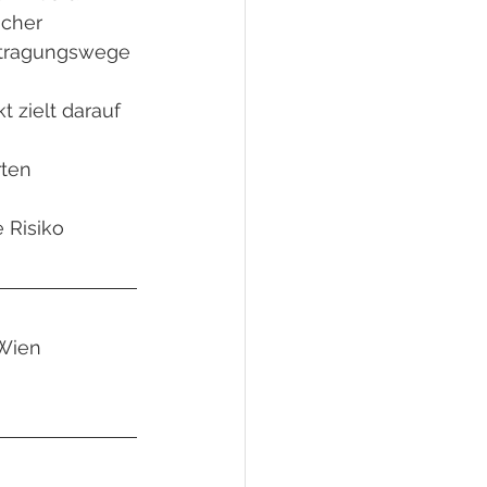
icher 
rtragungswege 
 zielt darauf 
rten
 Risiko 
 Wien