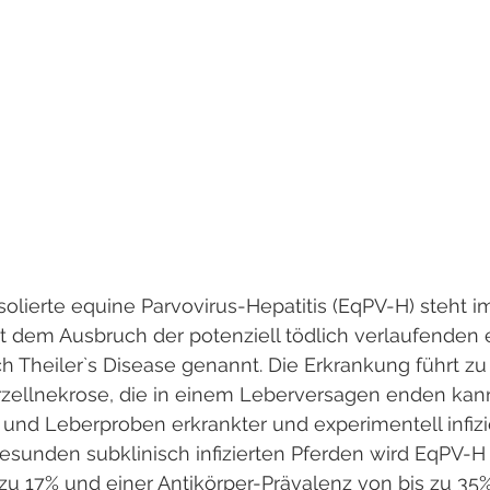
solierte equine Parvovirus-Hepatitis (EqPV-H) steht i
dem Ausbruch der potenziell tödlich verlaufenden 
h Theiler`s Disease genannt. Die Erkrankung führt zu
rzellnekrose, die in einem Leberversagen enden kan
und Leberproben erkrankter und experimentell infizi
 gesunden subklinisch infizierten Pferden wird EqPV-H
zu 17% und einer Antikörper-Prävalenz von bis zu 3