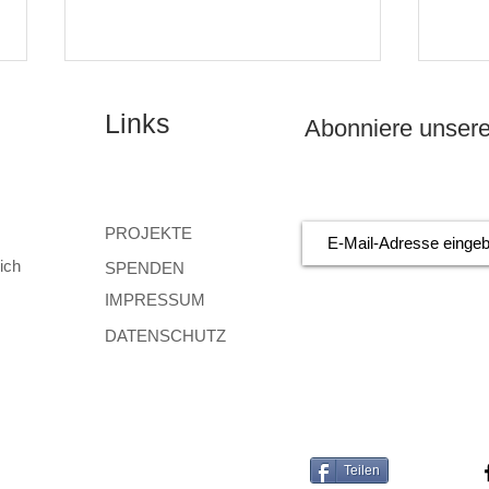
Links
Abonniere unsere
PROJEKTE
ich
SPENDEN
Kritischer Blick in den
Einb
Futtertrog jetzt zum
von 
IMPRESSUM
Herbstseminar anmelden
DATENSCHUTZ
Teilen