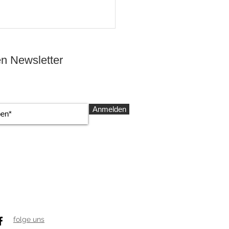
n Newsletter
Anmelden
lick in die Biomechanik
Stefan Stammer
folge uns