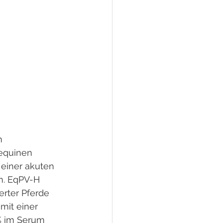
m
equinen
 einer akuten
n. EqPV-H
erter Pferde
 mit einer
5% im Serum