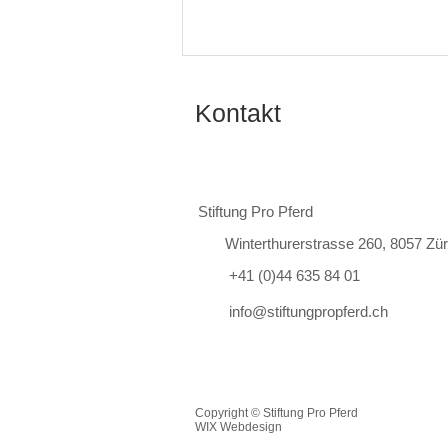
Kontakt
Stiftung Pro Pferd
Winterthurerstrasse 260, 8057 Zür
Welche Wirkstoffe in
Insektensprays für Pferde
+41 (0)44 635 84 01
haben eine gute Wirkung?
info@stiftungpropferd.ch
Copyright © Stiftung Pro Pferd
WIX Webdesign