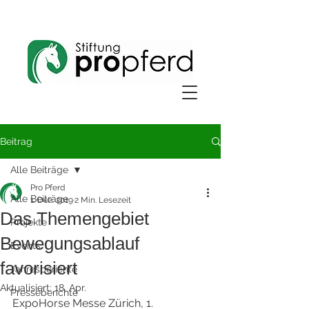
Beitrag
Alle Beiträge
Pro Pferd
Alle Beiträge
1. Dez. 2019
2 Min. Lesezeit
Das Themengebiet
Projekte
Bewegungsablauf
Events
favorisiert
Jahresberichte
Aktualisiert:
18. Apr.
Presseberichte
ExpoHorse Messe Zürich, 1. 