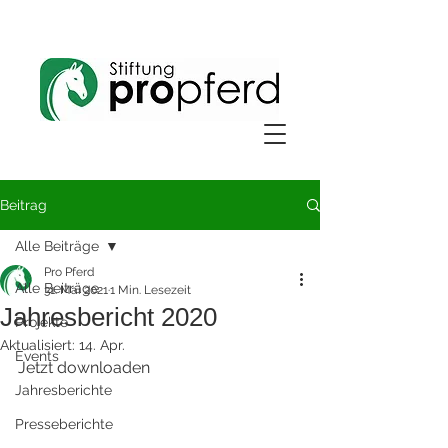
Beitrag
Alle Beiträge
Pro Pferd
Alle Beiträge
31. Mai 2021
1 Min. Lesezeit
Jahresbericht 2020
Projekte
Aktualisiert:
14. Apr.
Events
Jetzt downloaden
Jahresberichte
Presseberichte