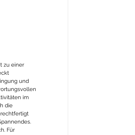
t zu einer 
ckt 
ringung und 
wortungsvollen 
ivitäten im 
h die 
echtfertigt 
 Spannendes.
h. Für 