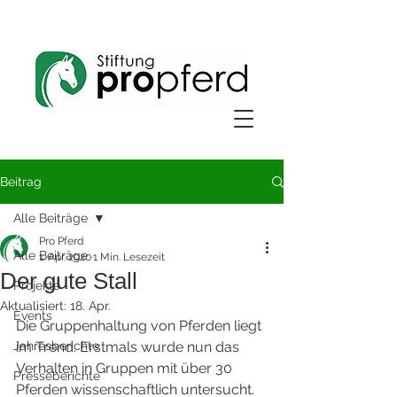
Beitrag
Alle Beiträge
Pro Pferd
Alle Beiträge
1. Apr. 2020
1 Min. Lesezeit
Der gute Stall
Projekte
Aktualisiert:
18. Apr.
Events
Die Gruppenhaltung von Pferden liegt 
Jahresberichte
im Trend. Erstmals wurde nun das 
Verhalten in Gruppen mit über 30 
Presseberichte
Pferden wissenschaftlich untersucht. 