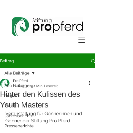
Beitrag
Alle Beiträge
Pro Pferd
Alle Beiträge
11. Aug. 2025
1 Min. Lesezeit
Hinter den Kulissen des
Projekte
Youth Masters
Events
Veranstaltung für Gönnerinnen und 
Jahresberichte
Gönner der Stiftung Pro Pferd
Presseberichte