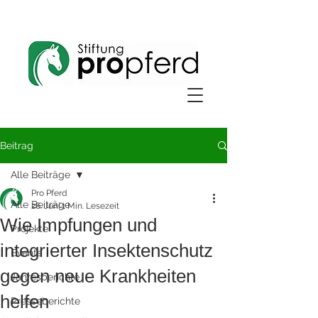
Beitrag
Alle Beiträge
Pro Pferd
Alle Beiträge
26. Juni
1 Min. Lesezeit
Wie Impfungen und
Projekte
integrierter Insektenschutz
Events
gegen neue Krankheiten
Jahresberichte
helfen
Presseberichte