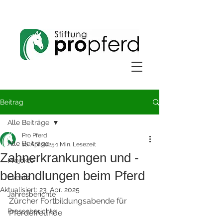
Beitrag
Alle Beiträge
Pro Pferd
Alle Beiträge
10. Apr. 2025
1 Min. Lesezeit
Zahnerkrankungen und -
Projekte
behandlungen beim Pferd
Events
Aktualisiert:
23. Apr. 2025
Jahresberichte
Zürcher Fortbildungsabende für 
Presseberichte
Pferdefreunde